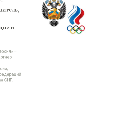
-
дитель,
ции и
ерсия» –
артнер
сии,
 федераций
н СНГ.