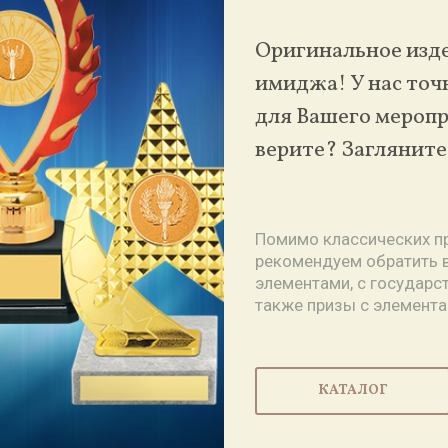
Оригинальное изде
имиджа! У нас точ
для Вашего меропр
верите? Загляните 
Помимо классических пр
рекомендуем обратить 
элементами, с государс
также призы с элемента
КАТАЛОГ