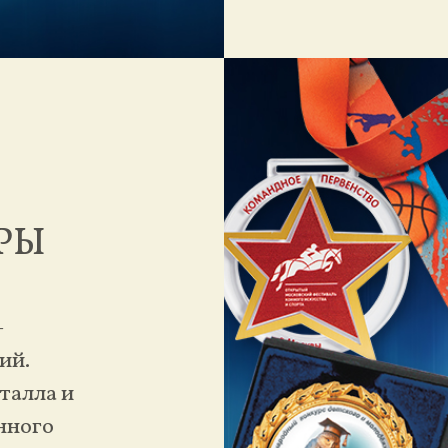
РЫ
—
ий.
талла и
нного