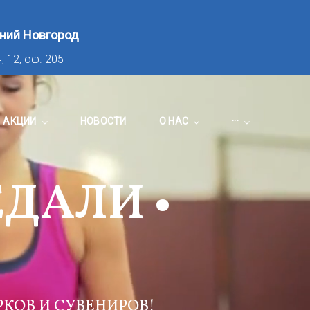
ний Новгород
, 12, оф. 205
АКЦИИ
НОВОСТИ
О НАС
···
ЕДАЛИ •
КОВ И СУВЕНИРОВ!