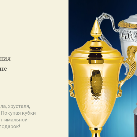
ения
ене
а, хрусталя,
 Покупая кубки
оптимальной
подарок!