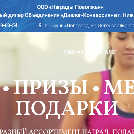
ООО «Награды Поволжья»
ый дилер Объединения «Диалог-Конверсия» в г. Ниж
29-03-54
г. Нижний Новгород, ул. Зеленодольская
ГЛАВНАЯ
КАТАЛОГ
• ПРИЗЫ • М
ПОДАРКИ
АЗНЫЙ АССОРТИМЕНТ НАГРАД, ПОДАР